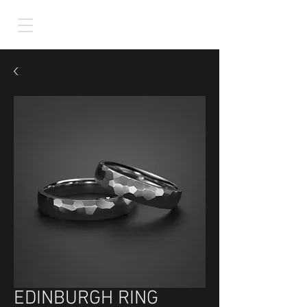
EDINBURGH RING