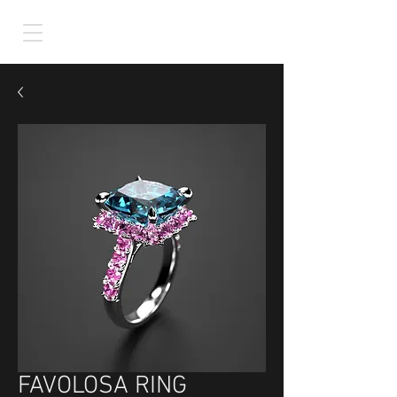
FAVOLOSA RING